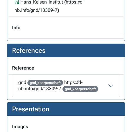
Hans-Kelsen-Institut (https://d-
nb.info/gnd/13309-7)
Info
References
Reference
gnd
https://d-
gnd_koerperschaft
nb.info/gnd/13309-7
gnd_koerperschaft
Presentation
Images