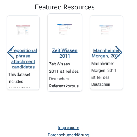
Featured Resources
Zeit Wissen
Prepositional
Mannheimer
phi
phrase
Morgen, 2011
2011
et
attachment
Mannheimer
Zeit Wissen
candidates
Morgen, 2011
2011 ist Teil des
éta
This dataset
ist Teil des
Deutschen
includes
c
Deutschen
Referenzkorpus
prepositions
Referenzkorpus
E
DeReKo. Die
with their head
dan
DeReKo. Die
Korpora
candidates, with
Korpora
geschriebener
3.15 candidates
geschriebener
Gegenwartsspra
per preposition
Gegenwartsspra
che des IDS
on average. The
che des IDS
Impressum
bilden die
data set was
bilden die
Datenschutzerklärung