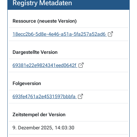
Registry Metadaten
Ressource (neueste Version)
18ecc2b6-5d8e-4e46-a51a-5fa257a52ad6
Dargestellte Version
69381e22e9824341eed0642f
Folgeversion
693fe4761a2e4531597bbbfa
Zeitstempel der Version
9. Dezember 2025, 14:03:30