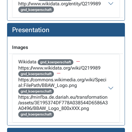
http://www.wikidata.org/entity/Q219989
gnd_koerperschaft
Presentation
Images
Wikidata
gnd_koerperschaft
https://www.wikidata.org/wiki/Q219989
gnd_koerperschaft
https://commons.wikimedia.org/wiki/Speci
al:FilePath/BBAW_Logo.png
gnd_koerperschaft
https://minfba.de.dariah.eu/transformation
/assets/3E195374DF778A038544D6586A3
A0496/BBAW_Logo_800xXXX.png
gnd_koerperschaft