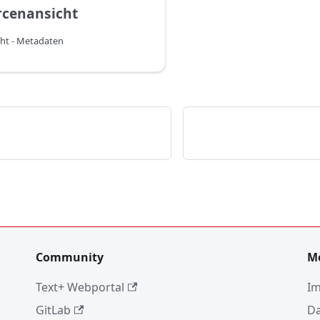
rcenansicht
ht - Metadaten
Community
M
Text+ Webportal
I
GitLab
Da