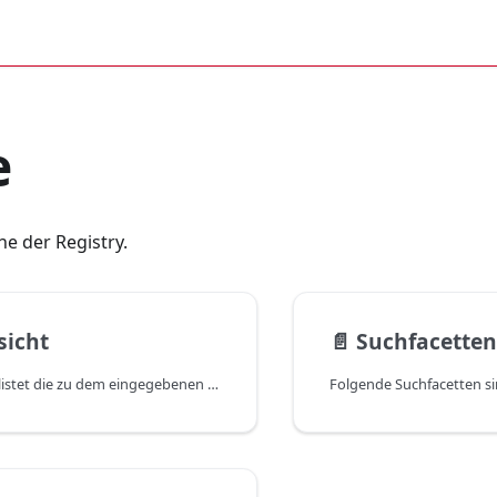
e
e der Registry.
sicht
📄️
Suchfacetten
Die Suchansicht listet die zu dem eingegebenen Suchbegriff gefundenen Ressourcen auf. Wie auf der Startseite gibt es hier verschiedene Suchzugriffe: Ressourcen können im übergreifenden Katalog oder spezifisch in einer der Datendomänen gesucht werden. Jedes Ergebnis ist mit Titel, Beschreibung, relevanten Metadatentags und Links aufgelistet. Ein Klick auf den Titel der jeweiligen Ressource führt zur Ressourcenansicht innerhalb der Registry, während Sie über "Ressourcen Links" direkt extern zu der eigentlichen Ressource kommen.