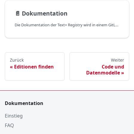
📄️
Dokumentation
Die Dokumentation der Text+ Registry wird in einem GitLab Repository gepflegt und mit Hilfe von Docusaurus in eine statische Website konvertiert.
Zurück
Weiter
Editionen finden
Code und
Datenmodelle
Dokumentation
Einstieg
FAQ